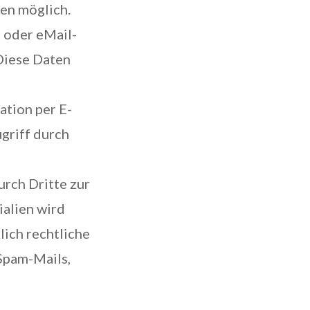
en möglich.
 oder eMail-
 Diese Daten
ation per E-
griff durch
rch Dritte zur
alien wird
lich rechtliche
Spam-Mails,