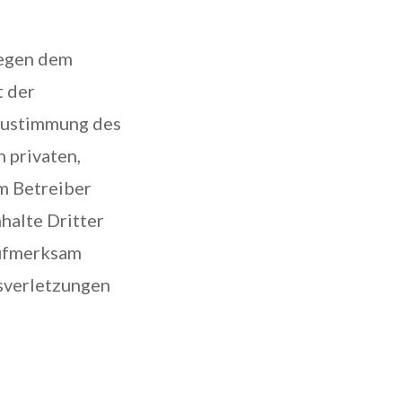
iegen dem
t der
 Zustimmung des
n privaten,
om Betreiber
halte Dritter
aufmerksam
sverletzungen