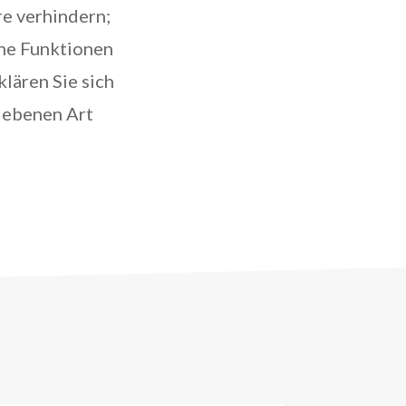
re verhindern;
che Funktionen
lären Sie sich
iebenen Art