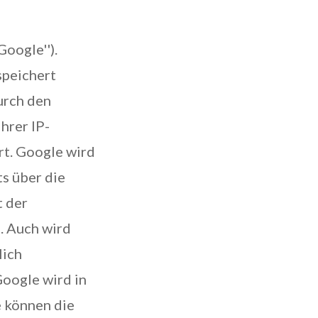
oogle'').
speichert
urch den
hrer IP-
rt. Google wird
s über die
t der
. Auch wird
lich
Google wird in
e können die