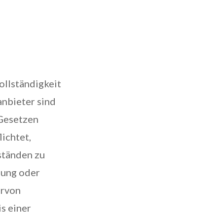
Vollständigkeit
anbieter sind
 Gesetzen
lichtet,
ständen zu
nung oder
ervon
s einer