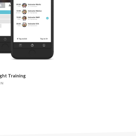
ht Training
GN