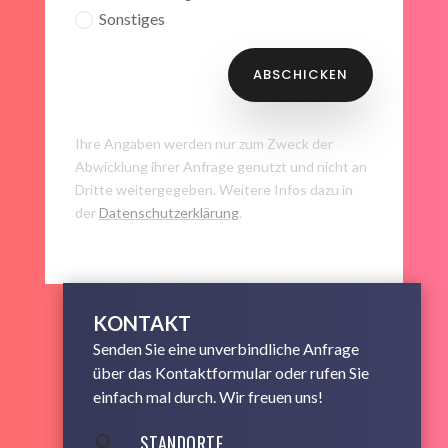
Sonstiges
ABSCHICKEN
Ihre Angaben werden nur zum Zweck der
Abwicklung ihrer Anfrage genutzt und nicht an
Dritte weitergegeben. Weitere Infos dazu in
der
Datenschutzerklärung
.
KONTAKT
Senden Sie eine unverbindliche Anfrage
über das Kontaktformular oder rufen Sie
einfach mal durch. Wir freuen uns!
STANDORTE
